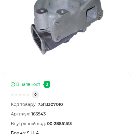
В наявності
2
0
Код товару:
7511.1307010
Артикул:
183543
Внутрішній код:
00-28851513
Бренд:
S.I.L.A.