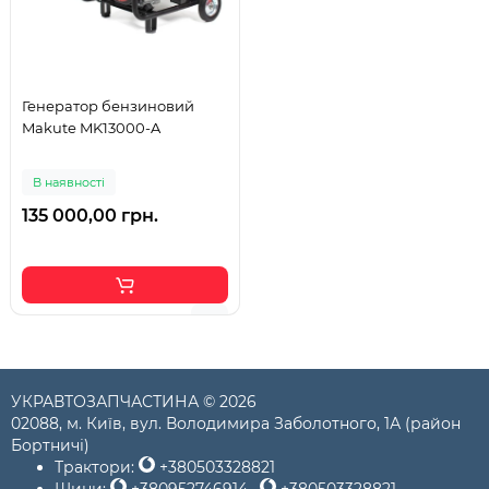
Генератор бензиновий
Makute MK13000-A
В наявності
135 000,00 грн.
УКРАВТОЗАПЧАСТИНА © 2026
02088, м. Київ, вул. Володимира Заболотного, 1А (район
Бортничі)
Трактори:
+380503328821