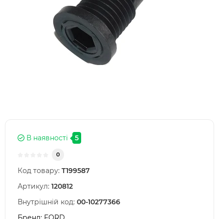
В наявності
5
0
Код товару:
T199587
Артикул:
120812
Внутрішній код:
00-10277366
Бренд:
FORD