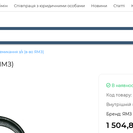
бмін
Співпраця з юридичними особами
Новини
Статті
емикання з/х (в-во ЯМЗ)
ЯМЗ)
В наявнос
Код товару:
Внутрішній 
Бренд:
ЯМЗ
1 504,