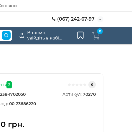
Контакти
(067) 242-67-97
0
Вітаємо,
увійдіть в кабінет
ті
2
0
238-1702050
Артикул:
70270
код:
00-23686220
80 грн.