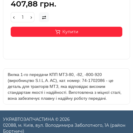
407,88 грн.
Купити
Вилка 1-го передачи КПП МТЗ-80, -82, -800-920
(виробництво S.I.L.A. AC), кат. номер: 74-1702086 - це
деталь для тракторів МТЗ, яка відповідає високим
стандартам якості і надійності. Виготовлена з міцної сталі,
вона забезпечує плавну і надійну роботу передачі.
УКРАВТОЗАПЧАСТИНА © 2026
02088, м. Київ, вул. Володимира Заболотного, 1А (район
Бортничі)