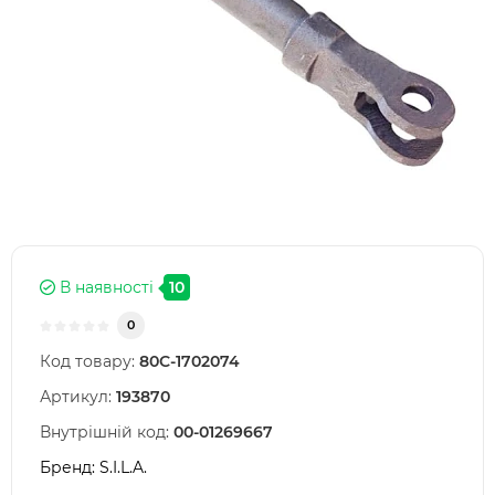
В наявності
10
0
Код товару:
80С-1702074
Артикул:
193870
Внутрішній код:
00-01269667
Бренд:
S.I.L.A.