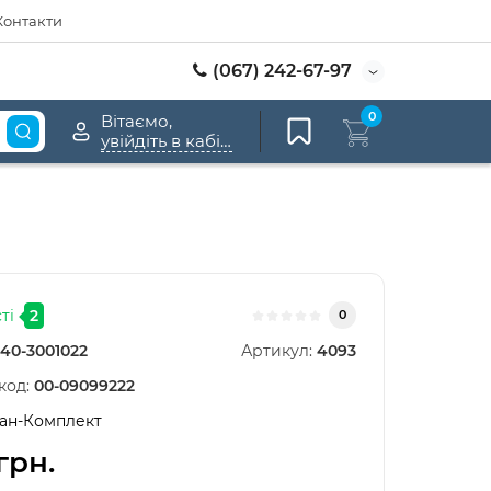
Контакти
(067) 242-67-97
0
Вітаємо,
увійдіть в кабінет
ті
2
0
40-3001022
Артикул:
4093
код:
00-09099222
ан-Комплект
грн.