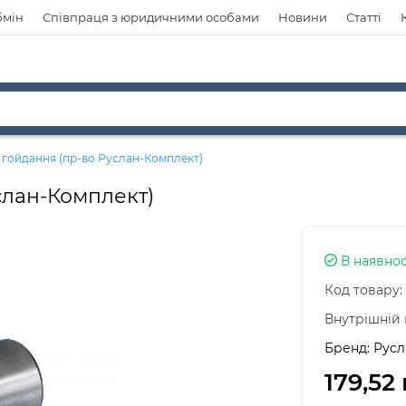
бмін
Співпраця з юридичними особами
Новини
Статті
і гойдання (пр-во Руслан-Комплект)
услан-Комплект)
В наявнос
Код товару:
Внутрішній 
Бренд:
Русл
179,52 