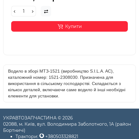
Купити
Водило в зборі МТЗ-1521 (виробництво S.I.L.A. AC),
каталожний номер: 1521-2308030. Призначена для
використання в сільському господарстві. Складається з
кількох деталей, включаючи саме водило й інші необхідні
елементи для установки.
УКРАВТОЗАПЧАСТИНА © 2026
02088, м. Київ, вул. Володимира Заболотного, 1А (район
Бортничі)
Трактори:
+380503328821