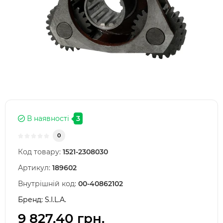
В наявності
3
0
Код товару:
1521-2308030
Артикул:
189602
Внутрішній код:
00-40862102
Бренд:
S.I.L.A.
9 827,40 грн.