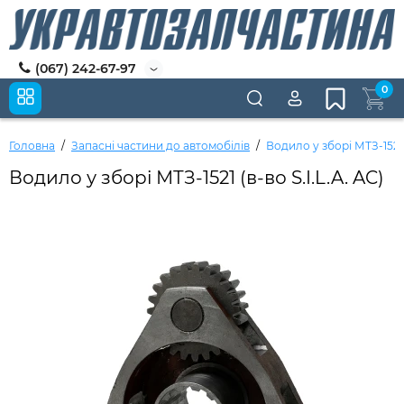
(067) 242-67-97
0
Головна
Запасні частини до автомобілів
Водило у зборі МТЗ-1521 (
Водило у зборі МТЗ-1521 (в-во S.I.L.A. AC)