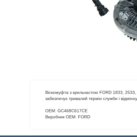
Віскомуфта з крильчастою FORD 1833, 2533, 2
забезпечує тривалий термін служби і відмін
OEM: GC468C617CE
Виробник OEM: FORD