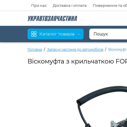
Про нас
Доставка і оплата
Повернення та о
Каталог товарів
Головна
Запасні частини до автомобілів
Віскомуфта
Віскомуфта з крильчаткою FORD