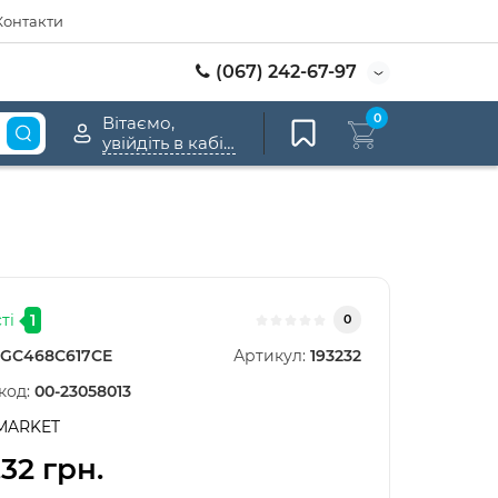
Контакти
(067) 242-67-97
0
Вітаємо,
увійдіть в кабінет
ті
1
0
GC468C617CE
Артикул:
193232
код:
00-23058013
MARKET
,32 грн.