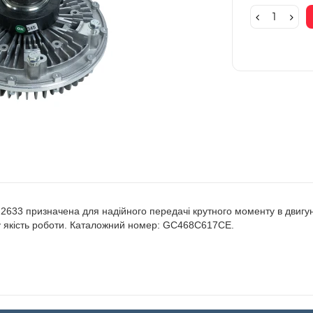
633 призначена для надійного передачі крутного моменту в двигуні.
ну якість роботи. Каталожний номер: GC468C617CE.