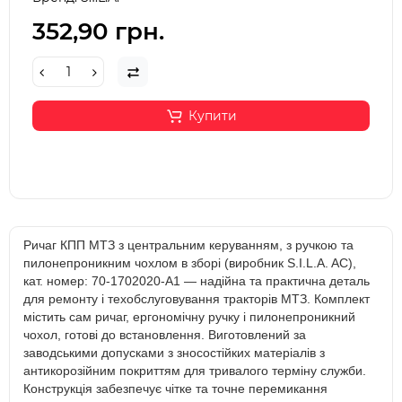
352,90 грн.
Купити
Ричаг КПП МТЗ з центральним керуванням, з ручкою та
пилонепроникним чохлом в зборі (виробник S.I.L.A. AC),
кат. номер: 70-1702020-А1 — надійна та практична деталь
для ремонту і техобслуговування тракторів МТЗ. Комплект
містить сам ричаг, ергономічну ручку і пилонепроникний
чохол, готові до встановлення. Виготовлений за
заводськими допусками з зносостійких матеріалів з
антикорозійним покриттям для тривалого терміну служби.
Конструкція забезпечує чітке та точне перемикання