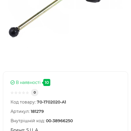
В наявності
10
0
Код товару:
70-1702020-А1
Артикул:
181279
Внутрішній код:
00-38966250
Бренд:
S.I.L.A.