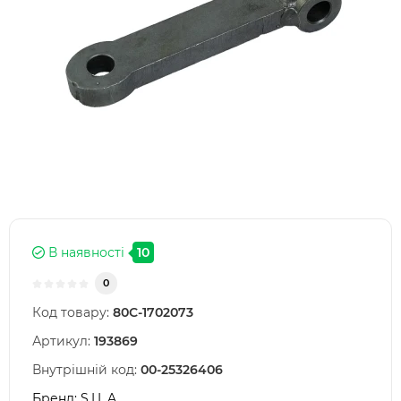
В наявності
10
0
Код товару:
80С-1702073
Артикул:
193869
Внутрішній код:
00-25326406
Бренд:
S.I.L.A.