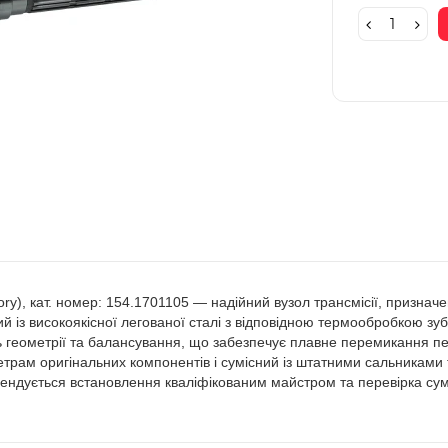
y), кат. номер: 154.1701105 — надійний вузол трансмісії, призначе
 із високоякісної легованої сталі з відповідною термообробкою зубц
 геометрії та балансування, що забезпечує плавне перемикання пер
трам оригінальних компонентів і сумісний із штатними сальникам
мендується встановлення кваліфікованим майстром та перевірка су