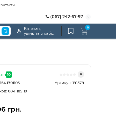
Контакти
(067) 242-67-97
0
Вітаємо,
увійдіть в кабінет
ті
10
0
154.1701105
Артикул:
191579
код:
00-11185119
06 грн.