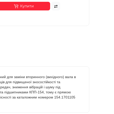
Купити
ний для заміни вторинного (вихідного) вала в
ів для підвищеної зносостійкості та
едач, зниження вібрацій і шуму під
и та підшипниками КПП-154, тому є прямою
місності за каталожним номером 154.1701105