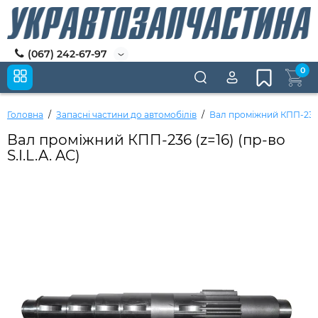
(067) 242-67-97
0
Головна
Запасні частини до автомобілів
Вал проміжний КПП-236 (z
Вал проміжний КПП-236 (z=16) (пр-во
S.I.L.A. AC)