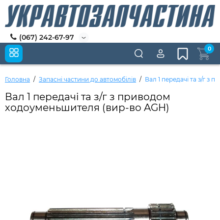
(067) 242-67-97
0
Головна
Запасні частини до автомобілів
Вал 1 передачі та з/г з
Вал 1 передачі та з/г з приводом
ходоуменьшителя (вир-во AGH)