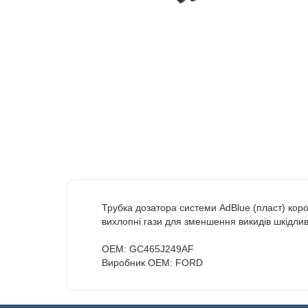
Трубка дозатора системи AdBlue (пласт) кор
вихлопні гази для зменшення викидів шкідливи
OEM: GC465J249AF
Виробник OEM: FORD