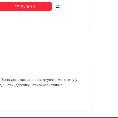
Купити
e. Вона допомагає впроваджувати мочовину у
йність і довговічність використання.