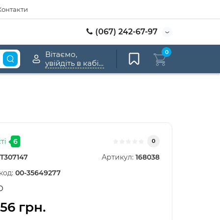
Контакти
(067) 242-67-97
0
Вітаємо,
увійдіть в кабінет
ті
6
0
T307147
Артикул:
168038
код:
00-35649277
D
,56 грн.