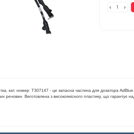
отка, кат. номер: T307147 - це запасна частина для дозатора AdBlu
х речовин. Виготовлена з високоякісного пластику, що гарантує наді