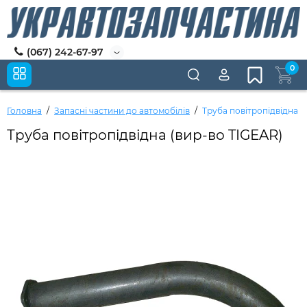
(067) 242-67-97
0
Головна
Запасні частини до автомобілів
Труба повітропідвідна (
Труба повітропідвідна (вир-во TIGEAR)