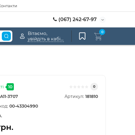
Контакти
(067) 242-67-97
0
Вітаємо,
увійдіть в кабінет
ті
10
0
А11-3707
Артикул:
181810
код:
00-43304990
A.
грн.