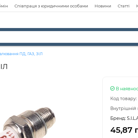
бмін
Співпраця з юридичними особами
Новини
Статті
алювання ПД, ГАЗ, ЗІЛ
ЗІЛ
В наявнос
Код товару:
Внутрішній 
Бренд:
S.I.L.
45,87 