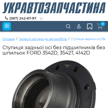
(067) 242-67-97
0
Головна
Запасні частини до автомобілів
Ступиця задньої осі бе
Ступиця задньої осі без підшипників без
шпильок FORD 3542D, 3542T, 4142D