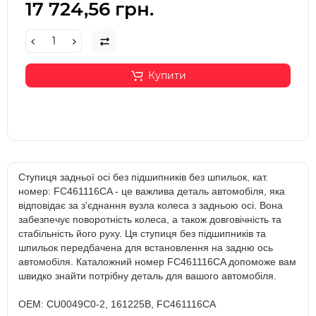
17 724,56 грн.
Купити
Ступиця задньої осі без підшипників без шпильок, кат.
номер: FC461116CA - це важлива деталь автомобіля, яка
відповідає за з'єднання вузла колеса з задньою осі. Вона
забезпечує поворотність колеса, а також довговічність та
стабільність його руху. Ця ступиця без підшипників та
шпильок передбачена для встановлення на задню ось
автомобіля. Каталожний номер FC461116CA допоможе вам
швидко знайти потрібну деталь для вашого автомобіля.
OEM: CU0049C0-2, 161225B, FC461116CA