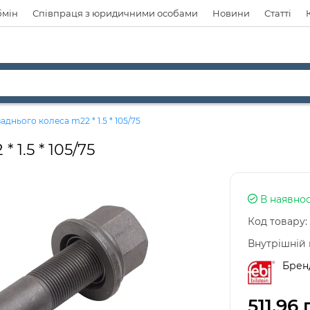
бмін
Співпраця з юридичними особами
Новини
Статті
днього колеса m22 * 1.5 * 105/75
1.5 * 105/75
В наявнос
Код товару:
Внутрішній 
Брен
511,96 