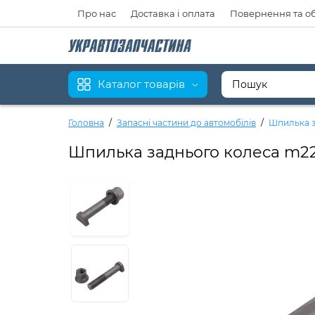
Про нас
Доставка і оплата
Повернення та о
Каталог товарів
Головна
Запасні частини до автомобілів
Шпилька за
Шпилька заднього колеса m22 * 