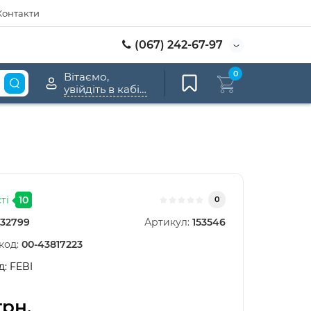
Контакти
(067) 242-67-97
0
Вітаємо,
увійдіть в кабінет
ті
10
0
32799
Артикул:
153546
код:
00-43817223
д:
FEBI
грн.