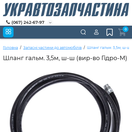
(067) 242-67-97
0
Головна
Запасні частини до автомобілів
Шланг гальм. 3,5м, ш-ш 
Шланг гальм. 3,5м, ш-ш (вир-во Гідро-М)