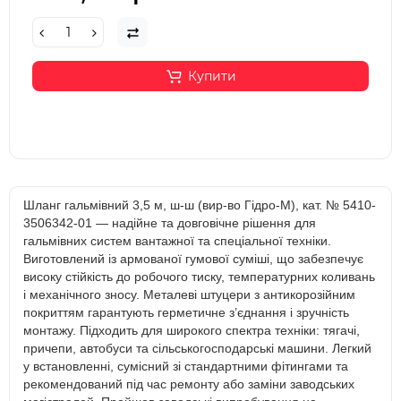
Купити
Шланг гальмівний 3,5 м, ш-ш (вир-во Гідро‑М), кат. № 5410-
3506342-01 — надійне та довговічне рішення для
гальмівних систем вантажної та спеціальної техніки.
Виготовлений із армованої гумової суміші, що забезпечує
високу стійкість до робочого тиску, температурних коливань
і механічного зносу. Металеві штуцери з антикорозійним
покриттям гарантують герметичне з’єднання і зручність
монтажу. Підходить для широкого спектра техніки: тягачі,
причепи, автобуси та сільськогосподарські машини. Легкий
у встановленні, сумісний зі стандартними фітингами та
рекомендований під час ремонту або заміни заводських