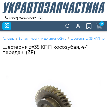
(067) 242-67-97
0
Головна
Запасні частини до автомобілів
Шестерня z=35 КПП косоз
Шестерня z=35 КПП косозубая, 4-ї
передачі (ZF)