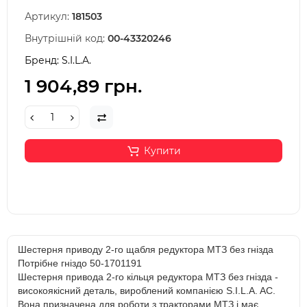
Артикул:
181503
Внутрішній код:
00-43320246
Бренд:
S.I.L.A.
1 904,89 грн.
Купити
Шестерня приводу 2-го щабля редуктора МТЗ без гнізда
Потрібне гніздо 50-1701191
Шестерня привода 2-го кільця редуктора МТЗ без гнізда -
високоякісний деталь, вироблений компанією S.I.L.A. AC.
Вона призначена для роботи з тракторами МТЗ і має