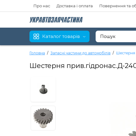
Про нас
Доставка і оплата
Повернення та о
Каталог товарів
Головна
Запасні частини до автомобілів
Шестерня 
Шестерня прив.гідронас.Д-24