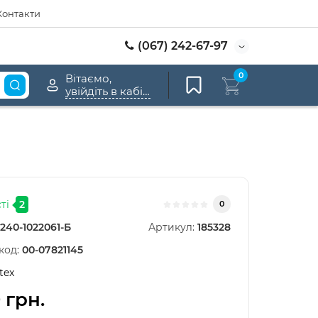
Контакти
(067) 242-67-97
0
Вітаємо,
увійдіть в кабінет
ті
2
0
240-1022061-Б
Артикул:
185328
код:
00-07821145
tex
 грн.