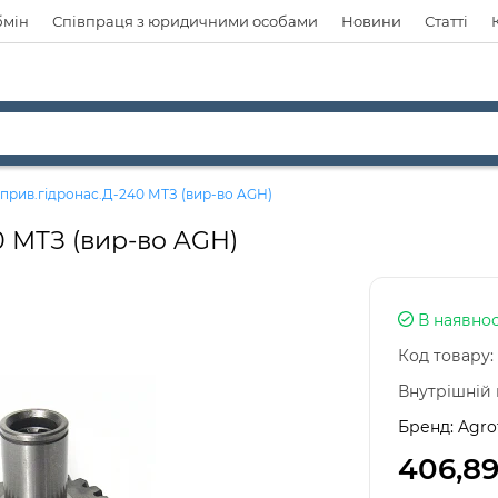
бмін
Співпраця з юридичними особами
Новини
Статті
прив.гідронас.Д-240 МТЗ (вир-во AGH)
0 МТЗ (вир-во AGH)
В наявнос
Код товару:
Внутрішній 
Бренд:
Agro
406,89