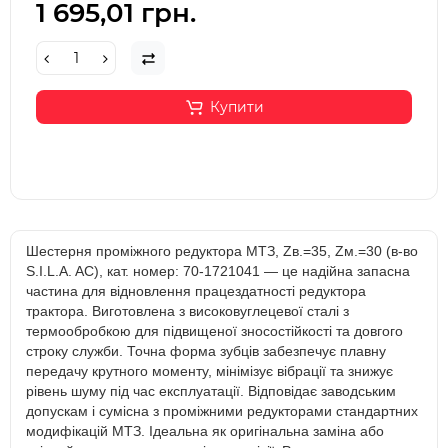
1 695,01 грн.
Купити
Шестерня проміжного редуктора МТЗ, Zв.=35, Zм.=30 (в-во
S.I.L.A. AC), кат. номер: 70-1721041 — це надійна запасна
частина для відновлення працездатності редуктора
трактора. Виготовлена з високовуглецевої сталі з
термообробкою для підвищеної зносостійкості та довгого
строку служби. Точна форма зубців забезпечує плавну
передачу крутного моменту, мінімізує вібрації та знижує
рівень шуму під час експлуатації. Відповідає заводським
допускам і сумісна з проміжними редукторами стандартних
модифікацій МТЗ. Ідеальна як оригінальна заміна або