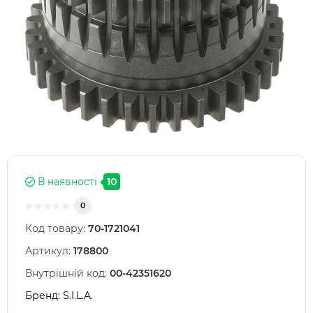
В наявності
10
0
Код товару:
70-1721041
Артикул:
178800
Внутрішній код:
00-42351620
Бренд:
S.I.L.A.