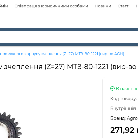
бмін
Співпраця з юридичними особами
Новини
Статті
проміжного корпусу зчеплення (Z=27) МТЗ-80-1221 (вир-во AGH)
зчеплення (Z=27) МТЗ-80-1221 (вир-во
В наявнос
Код товару:
Внутрішній 
Бренд:
Agro
271,92 