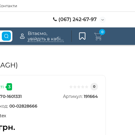
Контакти
(067) 242-67-97
0
Вітаємо,
увійдіть в кабінет
 AGH)
ті
3
0
70-1601331
Артикул:
191664
код:
00-02828666
tex
грн.