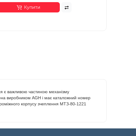
Купити
ня є важливою частиною механізму
лена виробником AGH і має каталожний номер
 проміжного корпусу зчеплення МТЗ-80-1221