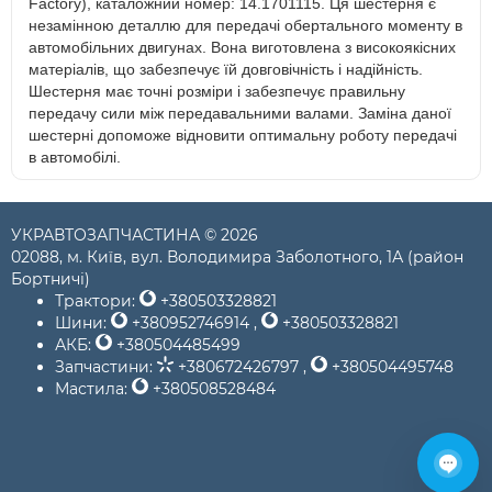
Factory), каталожний номер: 14.1701115. Ця шестерня є
незамінною деталлю для передачі обертального моменту в
автомобільних двигунах. Вона виготовлена з високоякісних
матеріалів, що забезпечує їй довговічність і надійність.
Шестерня має точні розміри і забезпечує правильну
передачу сили між передавальними валами. Заміна даної
шестерні допоможе відновити оптимальну роботу передачі
в автомобілі.
УКРАВТОЗАПЧАСТИНА © 2026
02088, м. Київ, вул. Володимира Заболотного, 1А (район
Бортничі)
Трактори:
+380503328821
Шини:
+380952746914
,
+380503328821
АКБ:
+380504485499
Запчастини:
+380672426797
,
+380504495748
Мастила:
+380508528484