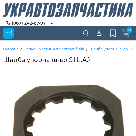
(067) 242-67-97
0
Головна
Запасні частини до автомобілів
Шайба упорна (в-во S.I.L
Шайба упорна (в-во S.I.L.A.)