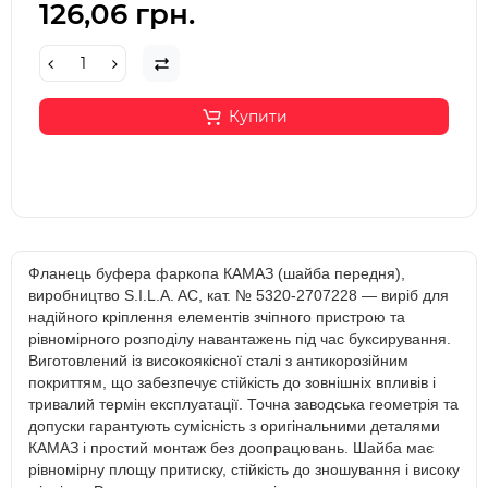
126,06 грн.
Купити
Фланець буфера фаркопа КАМАЗ (шайба передня),
виробництво S.I.L.A. AC, кат. № 5320-2707228 — виріб для
надійного кріплення елементів зчіпного пристрою та
рівномірного розподілу навантажень під час буксирування.
Виготовлений із високоякісної сталі з антикорозійним
покриттям, що забезпечує стійкість до зовнішніх впливів і
тривалий термін експлуатації. Точна заводська геометрія та
допуски гарантують сумісність з оригінальними деталями
КАМАЗ і простий монтаж без доопрацювань. Шайба має
рівномірну площу притиску, стійкість до зношування і високу