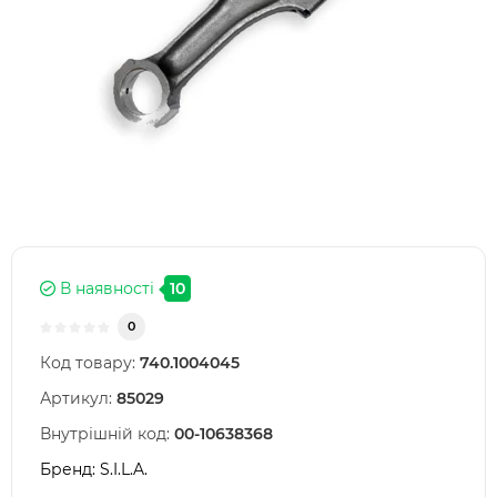
В наявності
10
0
Код товару:
740.1004045
Артикул:
85029
Внутрішній код:
00-10638368
Бренд:
S.I.L.A.