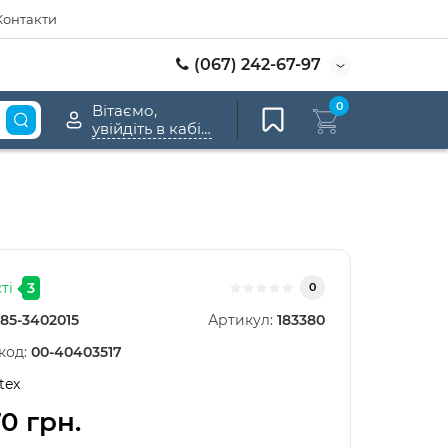
Контакти
(067) 242-67-97
0
Вітаємо,
увійдіть в кабінет
ті
3
0
85-3402015
Артикул:
183380
код:
00-40403517
tex
70 грн.