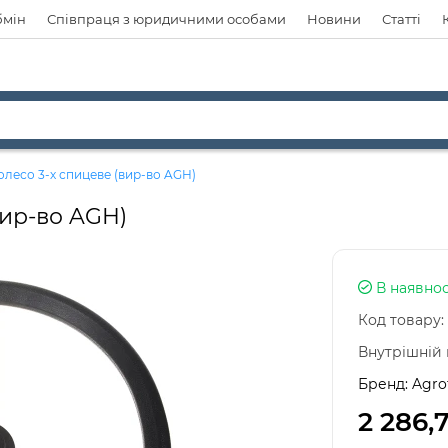
бмін
Співпраця з юридичними особами
Новини
Статті
олесо 3-х спицеве (вир-во AGH)
вир-во AGH)
В наявнос
Код товару:
Внутрішній 
Бренд:
Agro
2 286,