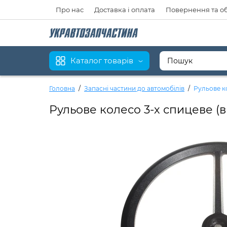
Про нас
Доставка і оплата
Повернення та о
Каталог товарів
Головна
Запасні частини до автомобілів
Рульове к
Рульове колесо 3-х спицеве (