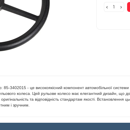
р: 85-3402015 - це високоякісний компонент автомобільної системи 
ть рульового колеса. Цей рульове колесо має елегантний дизайн, що 
ригінальність та відповідність стандартам якості. Встановлення ц
ним і зручним.