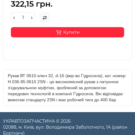
322,15 грн.
Купити
Рукав ВТ 0610 ключ 32, d-16 (вир-во Гідросила), кат. номер:
Н.036.85.0610 2SN - це високоякісний рукав з латунною
з'єднувальною муфтою, зроблений за допомогою
передових технологій в компанії Гідросила. Він відповідає
вимогам стандарту 2SN і має робочий тиск до 400 бар.
УКРАВТОЗАПЧАСТИНА © 2026
02088, м. Київ, вул. Володимира Заболотного, 1А (район
Бортничі)