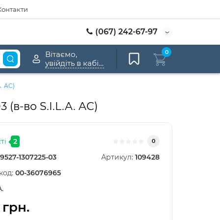
Контакти
(067) 242-67-97
0
Вітаємо,
увійдіть в кабінет
. AC)
в-во S.I.L.A. AC)
ті
2
0
9527-1307225-03
Артикул:
109428
код:
00-36076965
A.
 грн.