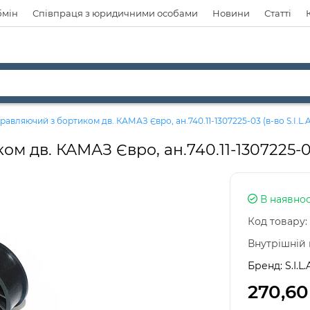
бмін
Співпраця з юридичними особами
Новини
Статті
авляючий з бортиком дв. КАМАЗ Євро, ан.740.11-1307225-03 (в-во S.I.L.A
 дв. КАМАЗ Євро, ан.740.11-1307225-03 (
В наявнос
Код товару:
Внутрішній 
Бренд:
S.I.L.
270,60