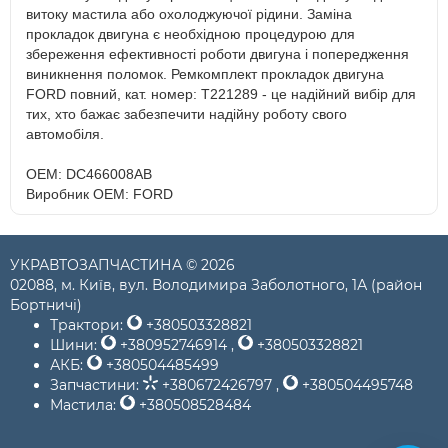
витоку мастила або охолоджуючої рідини. Заміна
прокладок двигуна є необхідною процедурою для
збереження ефективності роботи двигуна і попередження
виникнення поломок. Ремкомплект прокладок двигуна
FORD повний, кат. номер: T221289 - це надійний вибір для
тих, хто бажає забезпечити надійну роботу свого
автомобіля.
OEM: DC466008AB
Виробник OEM: FORD
УКРАВТОЗАПЧАСТИНА © 2026
02088, м. Київ, вул. Володимира Заболотного, 1А (район
Бортничі)
Трактори:
+380503328821
Шини:
+380952746914
,
+380503328821
АКБ:
+380504485499
Запчастини:
+380672426797
,
+380504495748
Мастила:
+380508528484