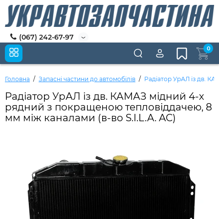
(067) 242-67-97
0
Головна
Запасні частини до автомобілів
Радіатор УрАЛ із дв. КА
Радіатор УрАЛ із дв. КАМАЗ мідний 4-х
рядний з покращеною тепловіддачею, 8
мм між каналами (в-во S.I.L.A. AC)