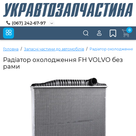
(067) 242-67-97
0
Головна
Запасні частини до автомобілів
Радіатор охолодження 
Радіатор охолодження FH VOLVO без
рами