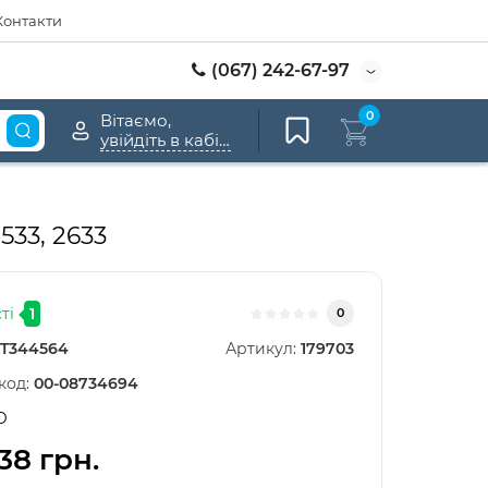
Контакти
(067) 242-67-97
0
Вітаємо,
увійдіть в кабінет
533, 2633
ті
1
0
T344564
Артикул:
179703
код:
00-08734694
D
38 грн.