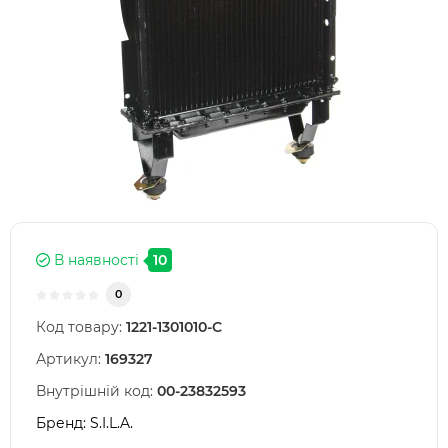
В наявності
10
0
Код товару:
1221-1301010-С
Артикул:
169327
Внутрішній код:
00-23832593
Бренд:
S.I.L.A.