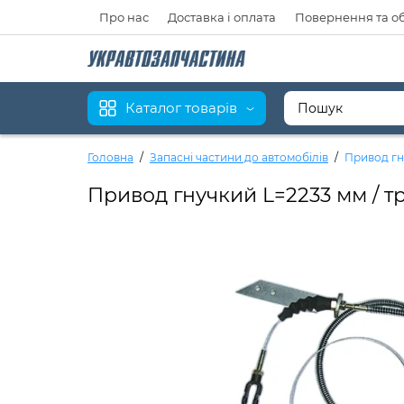
Про нас
Доставка і оплата
Повернення та о
Каталог товарів
Головна
Запасні частини до автомобілів
Привод гну
Привод гнучкий L=2233 мм / трос