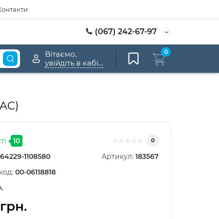
Контакти
(067) 242-67-97
0
Вітаємо,
увійдіть в кабінет
 AC)
ті
10
0
64229-1108580
Артикул:
183567
код:
00-06118818
A.
 грн.