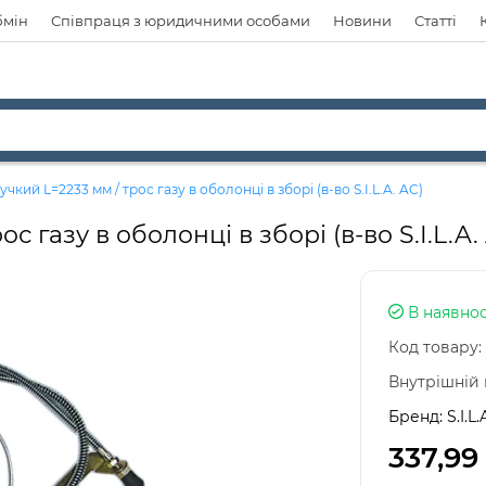
бмін
Співпраця з юридичними особами
Новини
Статті
чкий L=2233 мм / трос газу в оболонці в зборі (в-во S.I.L.A. AC)
 газу в оболонці в зборі (в-во S.I.L.A.
В наявнос
Код товару:
Внутрішній 
Бренд:
S.I.L.
337,99