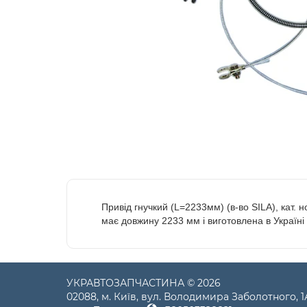
Привід гнучкий (L=2233мм) (в-во SILA), кат. 
має довжину 2233 мм і виготовлена в Україні
УКРАВТОЗАПЧАСТИНА © 2026
02088, м. Київ, вул. Володимира Заболотного, 1