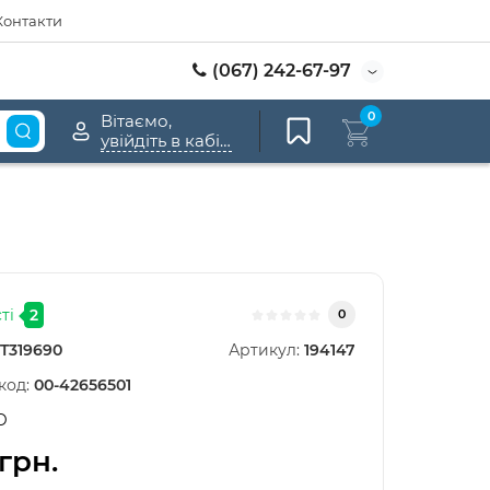
Контакти
(067) 242-67-97
0
Вітаємо,
увійдіть в кабінет
ті
2
0
T319690
Артикул:
194147
код:
00-42656501
D
 грн.