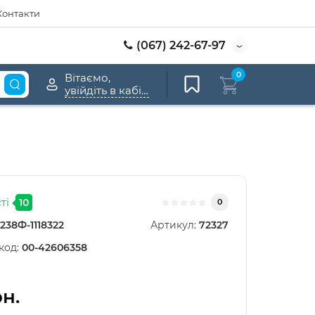
Контакти
(067) 242-67-97
0
Вітаємо,
увійдіть в кабінет
ті
10
0
238Ф-1118322
Артикул:
72327
код:
00-42606358
рн.