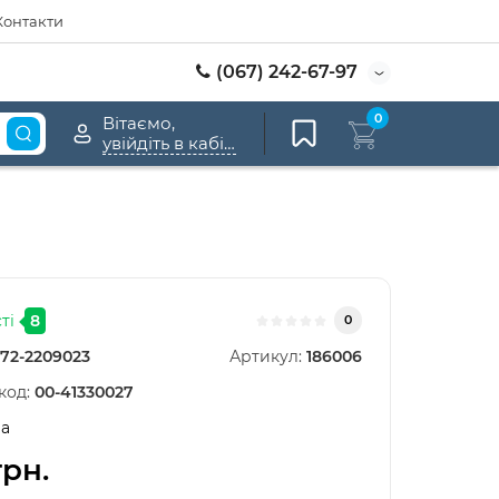
Контакти
(067) 242-67-97
0
Вітаємо,
увійдіть в кабінет
ті
8
0
72-2209023
Артикул:
186006
код:
00-41330027
а
грн.