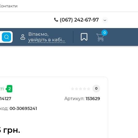
Контакти
(067) 242-67-97
0
Вітаємо,
увійдіть в кабінет
ті
2
0
14127
Артикул:
153629
код:
00-30695241
5 грн.