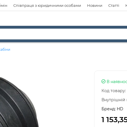
бмін
Співпраця з юридичними особами
Новини
Статті
абіни
В наявнос
Код товару:
Внутрішній 
Бренд:
HD
1 153,3