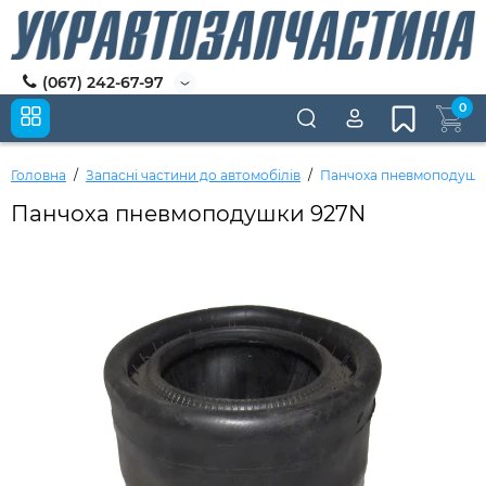
(067) 242-67-97
0
Головна
Запасні частини до автомобілів
Панчоха пневмоподушк
Панчоха пневмоподушки 927N