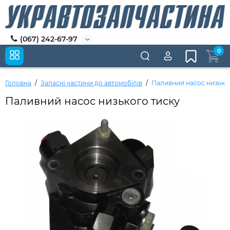
(067) 242-67-97
0
Головна
Запасні частини до автомобілів
Паливний насос низько
Паливний насос низького тиску