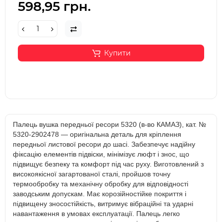
598,95 грн.
Купити
Палець вушка передньої ресори 5320 (в-во КАМАЗ), кат. №
5320-2902478 — оригінальна деталь для кріплення
передньої листової ресори до шасі. Забезпечує надійну
фіксацію елементів підвіски, мінімізує люфт і знос, що
підвищує безпеку та комфорт під час руху. Виготовлений з
високоякісної загартованої сталі, пройшов точну
термообробку та механічну обробку для відповідності
заводським допускам. Має корозійностійке покриття і
підвищену зносостійкість, витримує вібраційні та ударні
навантаження в умовах експлуатації. Палець легко