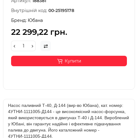
Артикул:
188381
Внутрішній код:
00-25195178
Бренд:
Юбана
22 299,22 грн.
Купити
Насос паливний Т-40, Д-144 (вир-во Юбана), кат. номер:
4УТНИ-1111005-Д144 - це високоякісний насос-форсунка,
який використовується в двигунах Т-40 і Д-144. Вироблений
у Юбані, він гарантує надійне і ефективне підкачування
палива до двигуна. Його каталожний номер -
4УТНИ-1111005-Д144.