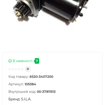
В наявності
7
0
Код товару:
6520-3407200
Артикул:
105384
Внутрішній код:
00-37811513
Бренд:
S.I.L.A.