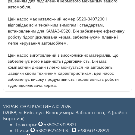
рішенням для підсилення кермового механізму вашого
автомобіля.
Цей насос має каталожний номер 6520-3407200 і
відповідає всім технічним вимогам і стандартам,
встановленим для КАМАЗ-6520. Він забезпечує ефективну
роботу гідропідсилювача керма, забезпечуючи плавне і
легке керування автомобілем.
Цей насос виготовлений з високоякісних матеріалів, що
забезпечує його надійність і довговічність. Він має
компактний дизайн і легко монтується на автомобіль.
Завдяки своїм технічним характеристикам, цей насос
забезпечує високу продуктивність і ефективність роботи
гідропідсилювача керма.
УКРАВТОЗАПЧАСТИНА © 2026
02088, м. Київ, вул. Володимира Заболотного, 1А (район
Бортничі)
Трактори:
+380503328821
Шини:
+380952746914
,
+380503328821