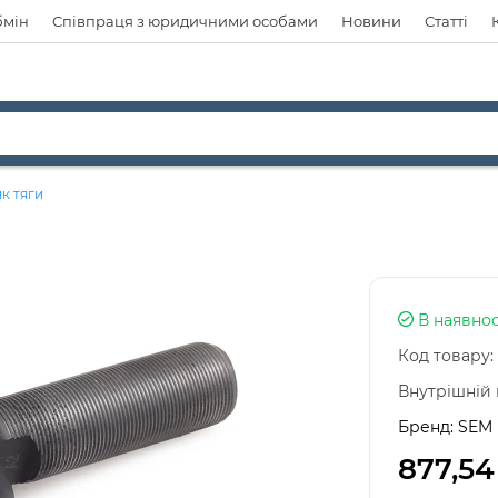
бмін
Співпраця з юридичними особами
Новини
Статті
к тяги
В наявнос
Код товару:
Внутрішній 
Бренд:
SEM 
877,54