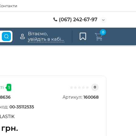
Контакти
(067) 242-67-97
0
Вітаємо,
увійдіть в кабінет
ті
1
0
8636
Артикул:
160068
код:
00-35112535
LASTIK
 грн.