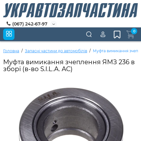
(067) 242-67-97
0
Головна
Запасні частини до автомобілів
Муфта вимикання зчеплен
Муфта вимикання зчеплення ЯМЗ 236 в
зборі (в-во S.I.L.A. AC)