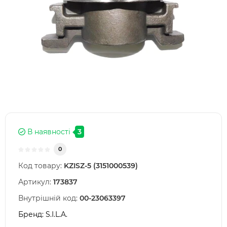
В наявності
3
0
Код товару:
KZISZ-5 (3151000539)
Артикул:
173837
Внутрішній код:
00-23063397
Бренд:
S.I.L.A.