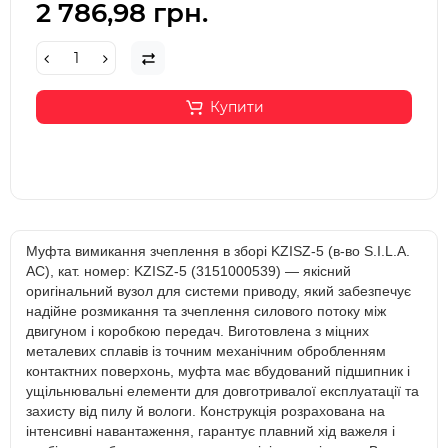
2 786,98 грн.
Купити
Муфта вимикання зчеплення в зборі KZISZ-5 (в-во S.I.L.A.
AC), кат. номер: KZISZ-5 (3151000539) — якісний
оригінальний вузол для системи приводу, який забезпечує
надійне розмикання та зчеплення силового потоку між
двигуном і коробкою передач. Виготовлена з міцних
металевих сплавів із точним механічним обробленням
контактних поверхонь, муфта має вбудований підшипник і
ущільнювальні елементи для довготривалої експлуатації та
захисту від пилу й вологи. Конструкція розрахована на
інтенсивні навантаження, гарантує плавний хід важеля і