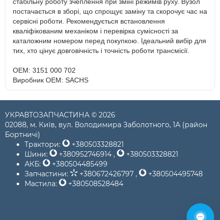
стабільну роботу зчеплення при зміні режимів руху. Вузол
постачається в зборі, що спрощує заміну та скорочує час на
сервісні роботи. Рекомендується встановлення
кваліфікованим механіком і перевірка сумісності за
каталожним номером перед покупкою. Ідеальний вибір для
тих, хто цінує довговічність і точність роботи трансмісії.
OEM: 3151 000 702
Виробник OEM: SACHS
УКРАВТОЗАПЧАСТИНА © 2026
02088, м. Київ, вул. Володимира Заболотного, 1А (район
Бортничі)
Трактори:
+380503328821
Шини:
+380952746914
,
+380503328821
АКБ:
+380504485499
Запчастини:
+380672426797
,
+380504495748
Мастила:
+380508528484